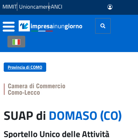
Skip to Main Content
MIMIT
Unioncamere
ANCI
Provincia di COMO
SUAP di
DOMASO (CO)
Sportello Unico delle Attività