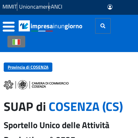
Skip to Main Content
MIMIT
Unioncamere
ANCI
Provincia di COSENZA
SUAP di
COSENZA (CS)
Sportello Unico delle Attività