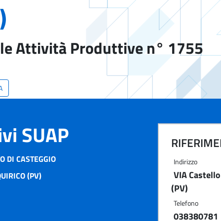
)
le Attività Produttive n° 1755
A
tivi SUAP
RIFERIMEN
O DI CASTEGGIO
Indirizzo
VIA Castell
UIRICO (PV)
(PV)
Telefono
038380781