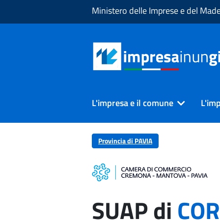
Skip to Main Content
Ministero delle Imprese e del Made 
L'impresa e il comune
L'imp
Provincia di PAVIA
SUAP di
COR