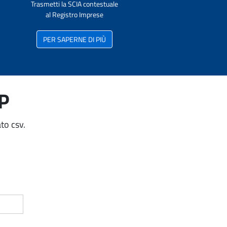
Trasmetti la SCIA contestuale
al Registro Imprese
PER SAPERNE DI PIÙ
AP
to csv.