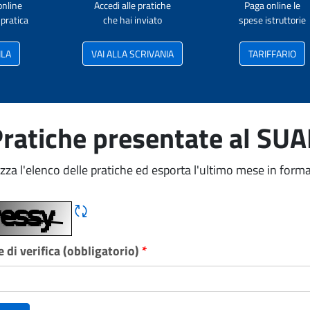
online
Accedi alle pratiche
Paga online le
pratica
che hai inviato
spese istruttorie
ILA
VAI ALLA SCRIVANIA
TARIFFARIO
ratiche presentate al SU
izza l'elenco delle pratiche ed esporta l'ultimo mese in forma
Rigene CAPTCHA
 di verifica (obbligatorio)
*