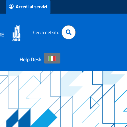
Accedi ai servizi
Cerca nel sito
Help Desk