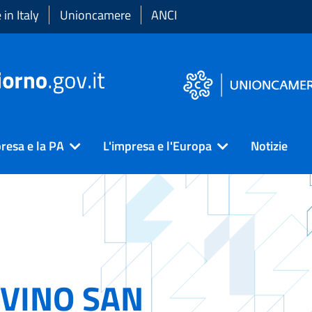
in Italy
Unioncamere
ANCI
resa e la PA
L'impresa e l'Europa
Notizie
VINO SAN