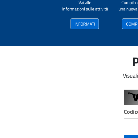
Vai alle
Compila 
informazioni sulle attività
una nuova 
INFORMATI
COMP
P
Visual
Codice