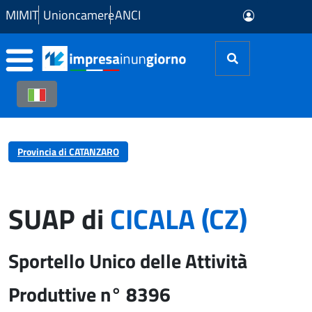
Skip to Main Content
MIMIT
Unioncamere
ANCI
Provincia di CATANZARO
SUAP di
CICALA (CZ)
Sportello Unico delle Attività
Produttive n° 8396