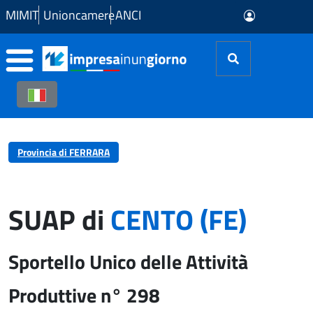
Skip to Main Content
MIMIT
Unioncamere
ANCI
Provincia di FERRARA
SUAP di
CENTO (FE)
Sportello Unico delle Attività
Produttive n° 298