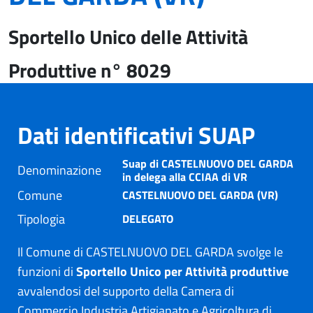
Sportello Unico delle Attività
Produttive n° 8029
Dati identificativi SUAP
Suap di CASTELNUOVO DEL GARDA
Denominazione
in delega alla CCIAA di VR
Comune
CASTELNUOVO DEL GARDA (VR)
Tipologia
DELEGATO
Il Comune di CASTELNUOVO DEL GARDA svolge le
funzioni di
Sportello Unico per Attività produttive
avvalendosi del supporto della Camera di
Commercio Industria Artigianato e Agricoltura di