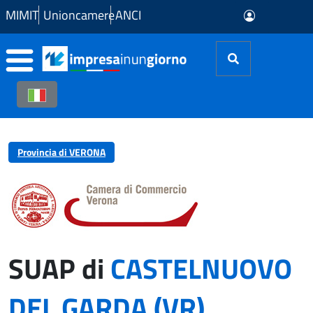
Skip to Main Content
MIMIT
Unioncamere
ANCI
Provincia di VERONA
SUAP di
CASTELNUOVO
DEL GARDA (VR)