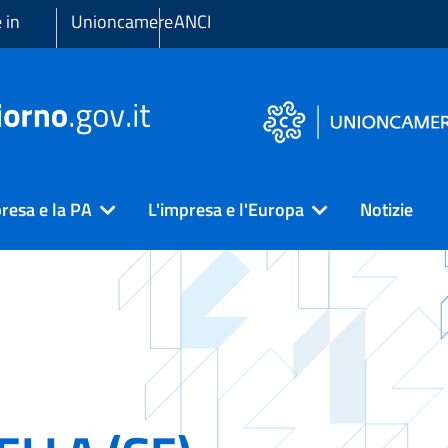
 in
Unioncamere
ANCI
resa e la PA
L'impresa e l'Europa
Notizie