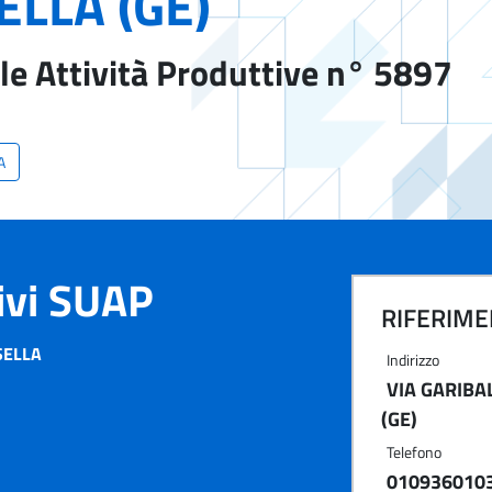
ELLA (GE)
le Attività Produttive n° 5897
A
tivi SUAP
RIFERIMEN
SELLA
Indirizzo
VIA GARIBA
(GE)
Telefono
010936010