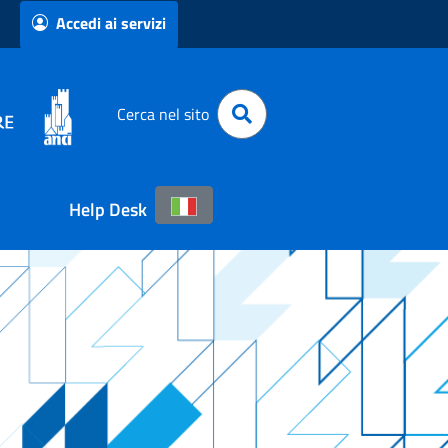
Accedi ai servizi
Cerca nel sito
Help Desk