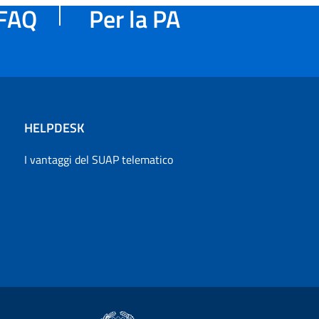
FAQ
Per la PA
HELPDESK
I vantaggi del SUAP telematico