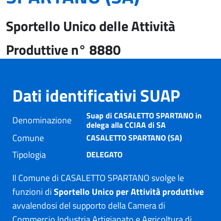
Sportello Unico delle Attività
Produttive n° 8880
Dati identificativi SUAP
Suap di CASALETTO SPARTANO in
Denominazione
delega alla CCIAA di SA
Comune
CASALETTO SPARTANO (SA)
Tipologia
DELEGATO
Il Comune di CASALETTO SPARTANO svolge le
funzioni di
Sportello Unico per Attività produttive
avvalendosi del supporto della Camera di
Commercio Industria Artigianato e Agricoltura di