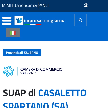
Skip to Main Content
MIMIT
Unioncamere
ANCI
Provincia di SALERNO
SUAP di
CASALETTO
SPARTANO (SA)