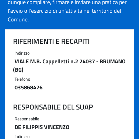
dunque compilare, firmare e inviare una pratica per
l'avvio o l'esercizio di un'attività nel territorio del
Comune.
RIFERIMENTI E RECAPITI
Indirizzo
VIALE M.B. Cappelletti n.2 24037 - BRUMANO
(BG)
Telefono
035868426
RESPONSABILE DEL SUAP
Responsabile
DE FILIPPIS VINCENZO
Indirizzo