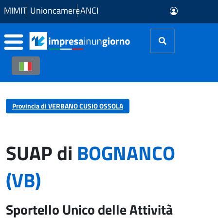
Skip to Main Content
MIMIT
Unioncamere
ANCI
Provincia di VERBANO CUSIO OSSOLA
SUAP di
BOGNANCO
(VB)
Sportello Unico delle Attività