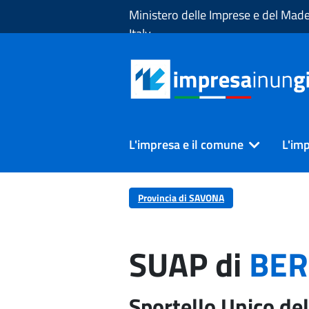
Skip to Main Content
Ministero delle Imprese e del Made
Italy
L'impresa e il comune
L'imp
Provincia di SAVONA
SUAP di
BER
Sportello Unico del