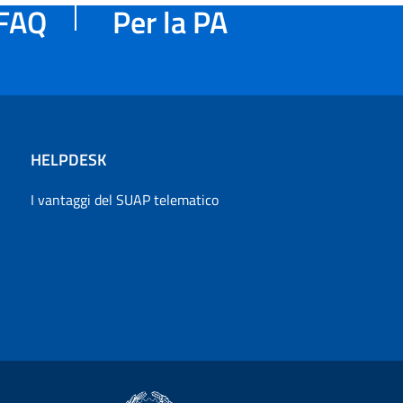
FAQ
Per la PA
HELPDESK
I vantaggi del SUAP telematico