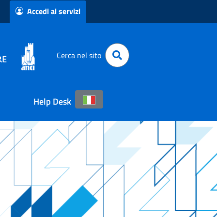
Accedi ai servizi
Cerca nel sito
Help Desk