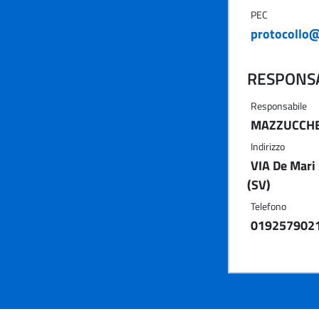
PEC
protocollo@
RESPONSA
Responsabile
MAZZUCCHE
Indirizzo
VIA De Mari
(SV)
Telefono
019257902