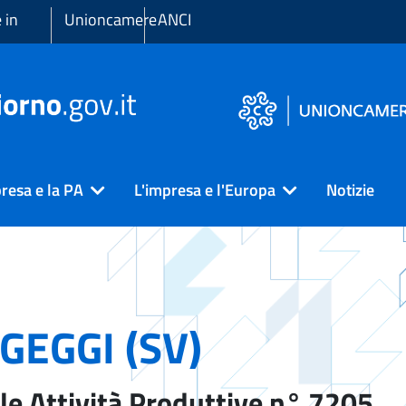
 in
Unioncamere
ANCI
resa e la PA
L'impresa e l'Europa
Notizie
GEGGI (SV)
le Attività Produttive n° 7205