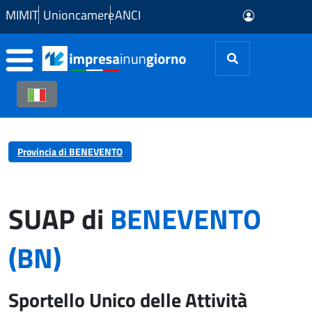
Skip to Main Content
MIMIT
Unioncamere
ANCI
Provincia di BENEVENTO
SUAP di
BENEVENTO
(BN)
Sportello Unico delle Attività