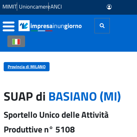
Skip to Main Content
MIMIT
Unioncamere
ANCI
Provincia di MILANO
SUAP di
BASIANO (MI)
Sportello Unico delle Attività
Produttive n° 5108