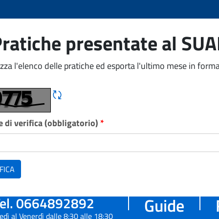
ratiche presentate al SU
izza l'elenco delle pratiche ed esporta l'ultimo mese in forma
Rigene CAPTCHA
 di verifica (obbligatorio)
*
FICA
el. 0664892892
Guide
edì al Venerdì dalle 8:30 alle 18:30