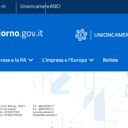
 in
Unioncamere
ANCI
resa e la PA
L'impresa e l'Europa
Notizie