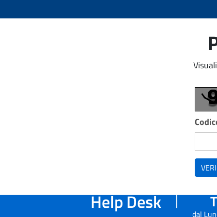
P
Visual
Codice
VERI
Help Desk
T
dal Lun