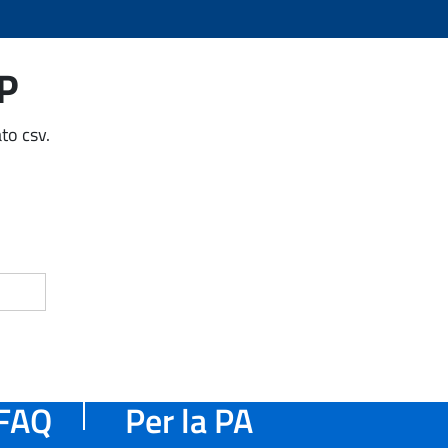
AP
to csv.
FAQ
Per la PA