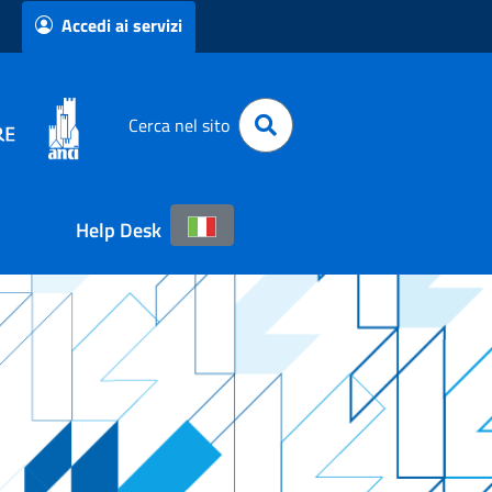
Accedi ai servizi
Cerca nel sito
Help Desk