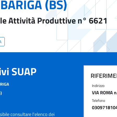
BARIGA (BS)
le Attività Produttive n° 6621
A
tivi SUAP
RIFERIMEN
ARIGA
Indirizzo
VIA ROMA n
)
Telefono
030971810
ibile consultare l'elenco dei