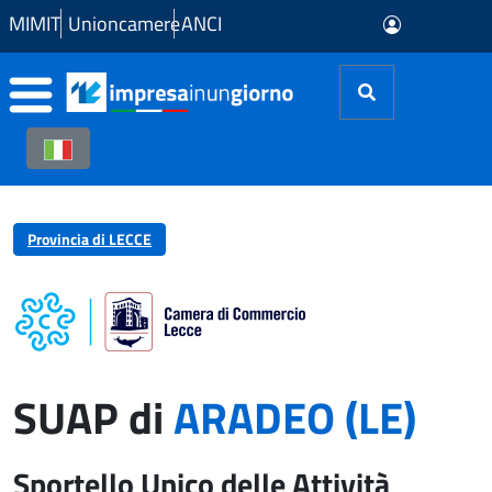
Skip to Main Content
MIMIT
Unioncamere
ANCI
Provincia di LECCE
SUAP di
ARADEO (LE)
Sportello Unico delle Attività