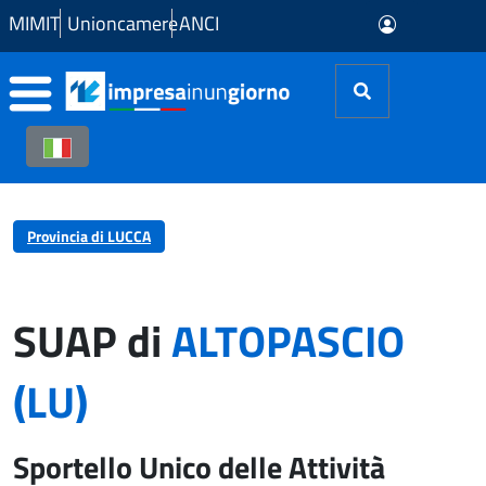
Skip to Main Content
MIMIT
Unioncamere
ANCI
Provincia di LUCCA
SUAP di
ALTOPASCIO
(LU)
Sportello Unico delle Attività