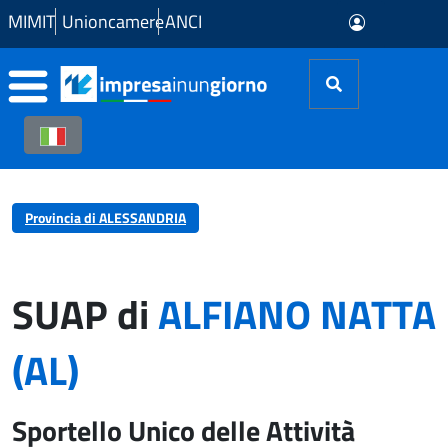
Skip to Main Content
MIMIT
Unioncamere
ANCI
Provincia di ALESSANDRIA
SUAP di
ALFIANO NATTA
(AL)
Sportello Unico delle Attività