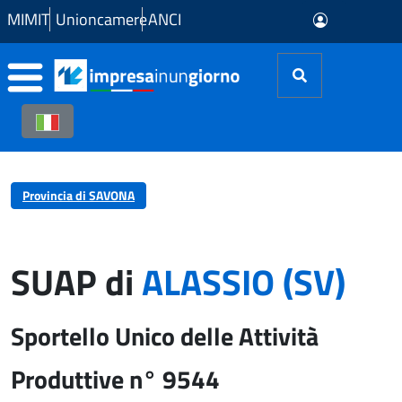
Skip to Main Content
MIMIT
Unioncamere
ANCI
Provincia di SAVONA
SUAP di
ALASSIO (SV)
Sportello Unico delle Attività
Produttive n° 9544