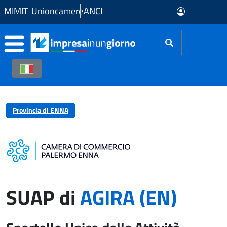
Skip to Main Content
MIMIT
Unioncamere
ANCI
Provincia di ENNA
SUAP di
AGIRA (EN)