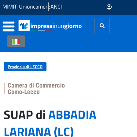
Skip to Main Content
MIMIT
Unioncamere
ANCI
Provincia di LECCO
SUAP di
ABBADIA
LARIANA (LC)