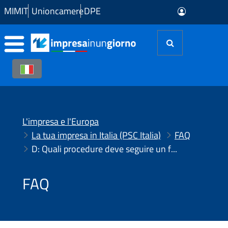
Skip to Main Content
MIMIT
Unioncamere
DPE
L'impresa e l'Europa
La tua impresa in Italia (PSC Italia)
FAQ
D: Quali procedure deve seguire un fotografo per la prestazione di servizi per periodi brevi in Croazia?
FAQ