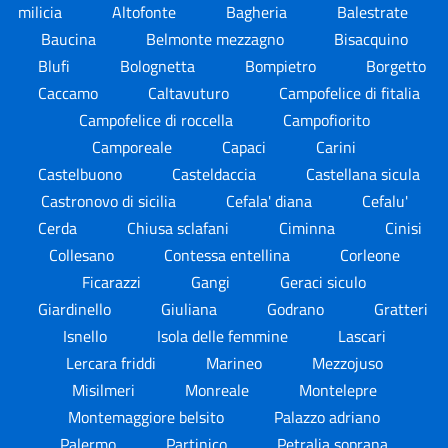
milicia
Altofonte
Bagheria
Balestrate
Baucina
Belmonte mezzagno
Bisacquino
Blufi
Bolognetta
Bompietro
Borgetto
Caccamo
Caltavuturo
Campofelice di fitalia
Campofelice di roccella
Campofiorito
Camporeale
Capaci
Carini
Castelbuono
Casteldaccia
Castellana sicula
Castronovo di sicilia
Cefala' diana
Cefalu'
Cerda
Chiusa sclafani
Ciminna
Cinisi
Collesano
Contessa entellina
Corleone
Ficarazzi
Gangi
Geraci siculo
Giardinello
Giuliana
Godrano
Gratteri
Isnello
Isola delle femmine
Lascari
Lercara friddi
Marineo
Mezzojuso
Misilmeri
Monreale
Montelepre
Montemaggiore belsito
Palazzo adriano
Palermo
Partinico
Petralia soprana