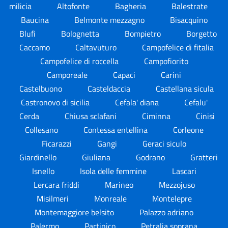
milicia
Altofonte
Bagheria
Balestrate
Baucina
Belmonte mezzagno
Bisacquino
Blufi
Bolognetta
Bompietro
Borgetto
Caccamo
Caltavuturo
Campofelice di fitalia
Campofelice di roccella
Campofiorito
Camporeale
Capaci
Carini
Castelbuono
Casteldaccia
Castellana sicula
Castronovo di sicilia
Cefala' diana
Cefalu'
Cerda
Chiusa sclafani
Ciminna
Cinisi
Collesano
Contessa entellina
Corleone
Ficarazzi
Gangi
Geraci siculo
Giardinello
Giuliana
Godrano
Gratteri
Isnello
Isola delle femmine
Lascari
Lercara friddi
Marineo
Mezzojuso
Misilmeri
Monreale
Montelepre
Montemaggiore belsito
Palazzo adriano
Palermo
Partinico
Petralia soprana