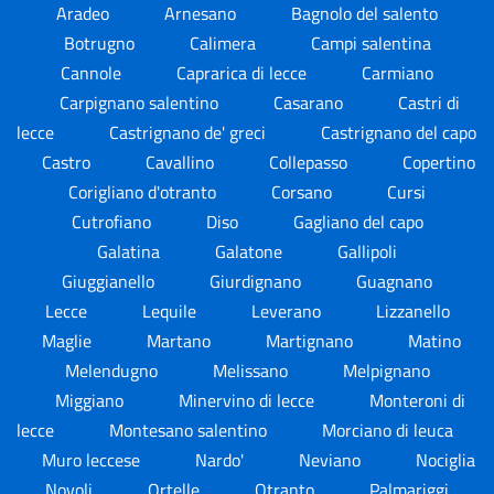
Aradeo
Arnesano
Bagnolo del salento
Botrugno
Calimera
Campi salentina
Cannole
Caprarica di lecce
Carmiano
Carpignano salentino
Casarano
Castri di
lecce
Castrignano de' greci
Castrignano del capo
Castro
Cavallino
Collepasso
Copertino
Corigliano d'otranto
Corsano
Cursi
Cutrofiano
Diso
Gagliano del capo
Galatina
Galatone
Gallipoli
Giuggianello
Giurdignano
Guagnano
Lecce
Lequile
Leverano
Lizzanello
Maglie
Martano
Martignano
Matino
Melendugno
Melissano
Melpignano
Miggiano
Minervino di lecce
Monteroni di
lecce
Montesano salentino
Morciano di leuca
Muro leccese
Nardo'
Neviano
Nociglia
Novoli
Ortelle
Otranto
Palmariggi