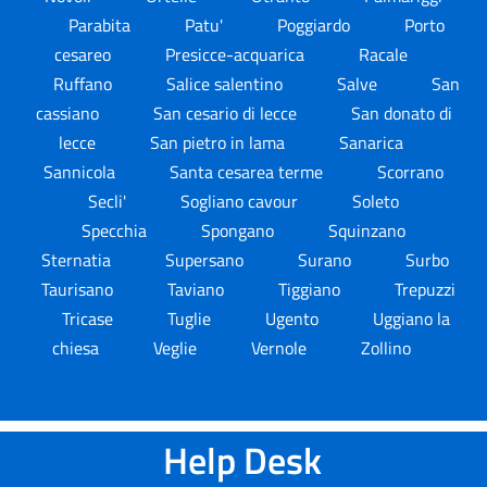
Parabita
Patu'
Poggiardo
Porto
cesareo
Presicce-acquarica
Racale
Ruffano
Salice salentino
Salve
San
cassiano
San cesario di lecce
San donato di
lecce
San pietro in lama
Sanarica
Sannicola
Santa cesarea terme
Scorrano
Secli'
Sogliano cavour
Soleto
Specchia
Spongano
Squinzano
Sternatia
Supersano
Surano
Surbo
Taurisano
Taviano
Tiggiano
Trepuzzi
Tricase
Tuglie
Ugento
Uggiano la
chiesa
Veglie
Vernole
Zollino
Help Desk