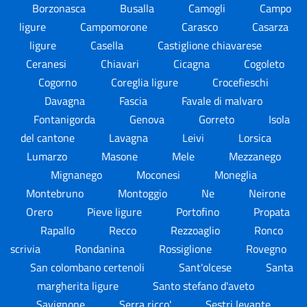
Borzonasca
Busalla
Camogli
Campo
ligure
Campomorone
Carasco
Casarza
ligure
Casella
Castiglione chiavarese
Ceranesi
Chiavari
Cicagna
Cogoleto
Cogorno
Coreglia ligure
Crocefieschi
Davagna
Fascia
Favale di malvaro
Fontanigorda
Genova
Gorreto
Isola
del cantone
Lavagna
Leivi
Lorsica
Lumarzo
Masone
Mele
Mezzanego
Mignanego
Moconesi
Moneglia
Montebruno
Montoggio
Ne
Neirone
Orero
Pieve ligure
Portofino
Propata
Rapallo
Recco
Rezzoaglio
Ronco
scrivia
Rondanina
Rossiglione
Rovegno
San colombano certenoli
Sant'olcese
Santa
margherita ligure
Santo stefano d'aveto
Savignone
Serra ricco'
Sestri levante