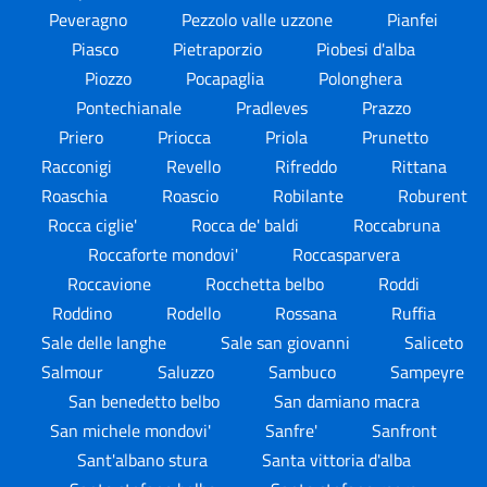
Peveragno
Pezzolo valle uzzone
Pianfei
Piasco
Pietraporzio
Piobesi d'alba
Piozzo
Pocapaglia
Polonghera
Pontechianale
Pradleves
Prazzo
Priero
Priocca
Priola
Prunetto
Racconigi
Revello
Rifreddo
Rittana
Roaschia
Roascio
Robilante
Roburent
Rocca ciglie'
Rocca de' baldi
Roccabruna
Roccaforte mondovi'
Roccasparvera
Roccavione
Rocchetta belbo
Roddi
Roddino
Rodello
Rossana
Ruffia
Sale delle langhe
Sale san giovanni
Saliceto
Salmour
Saluzzo
Sambuco
Sampeyre
San benedetto belbo
San damiano macra
San michele mondovi'
Sanfre'
Sanfront
Sant'albano stura
Santa vittoria d'alba