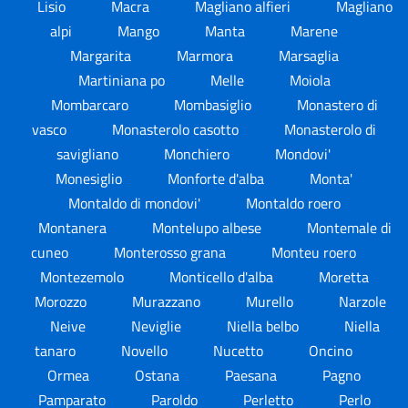
Lisio
Macra
Magliano alfieri
Magliano
alpi
Mango
Manta
Marene
Margarita
Marmora
Marsaglia
Martiniana po
Melle
Moiola
Mombarcaro
Mombasiglio
Monastero di
vasco
Monasterolo casotto
Monasterolo di
savigliano
Monchiero
Mondovi'
Monesiglio
Monforte d'alba
Monta'
Montaldo di mondovi'
Montaldo roero
Montanera
Montelupo albese
Montemale di
cuneo
Monterosso grana
Monteu roero
Montezemolo
Monticello d'alba
Moretta
Morozzo
Murazzano
Murello
Narzole
Neive
Neviglie
Niella belbo
Niella
tanaro
Novello
Nucetto
Oncino
Ormea
Ostana
Paesana
Pagno
Pamparato
Paroldo
Perletto
Perlo