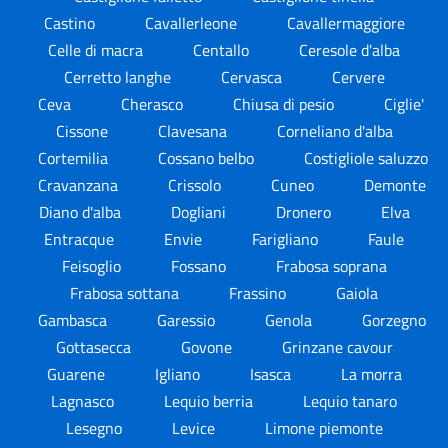
Castino
Cavallerleone
Cavallermaggiore
Celle di macra
Centallo
Ceresole d'alba
Cerretto langhe
Cervasca
Cervere
Ceva
Cherasco
Chiusa di pesio
Ciglie'
Cissone
Clavesana
Corneliano d'alba
Cortemilia
Cossano belbo
Costigliole saluzzo
Cravanzana
Crissolo
Cuneo
Demonte
Diano d'alba
Dogliani
Dronero
Elva
Entracque
Envie
Farigliano
Faule
Feisoglio
Fossano
Frabosa soprana
Frabosa sottana
Frassino
Gaiola
Gambasca
Garessio
Genola
Gorzegno
Gottasecca
Govone
Grinzane cavour
Guarene
Igliano
Isasca
La morra
Lagnasco
Lequio berria
Lequio tanaro
Lesegno
Levice
Limone piemonte