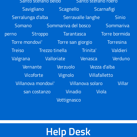
Santo stefano belbo
Santo stefano roero
Savigliano
Scagnello
Scarnafigi
Serralunga d'alba
Serravalle langhe
Sinio
Somano
Sommariva del bosco
Sommariva
perno
Stroppo
Tarantasca
Torre bormida
Torre mondovi'
Torre san giorgio
Torresina
Treiso
Trezzo tinella
Trinita'
Valdieri
Valgrana
Valloriate
Venasca
Verduno
Vernante
Verzuolo
Vezza d'alba
Vicoforte
Vignolo
Villafalletto
Villanova mondovi'
Villanova solaro
Villar
san costanzo
Vinadio
Viola
Vottignasco
Help Desk