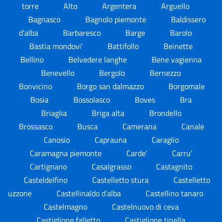
torre
Alto
Argentera
Arguello
Bagnasco
Bagnolo piemonte
Baldissero
d'alba
Barbaresco
Barge
Barolo
Bastia mondovi'
Battifollo
Beinette
Bellino
Belvedere langhe
Bene vagienna
Benevello
Bergolo
Bernezzo
Bonvicino
Borgo san dalmazzo
Borgomale
Bosia
Bossolasco
Boves
Bra
Briaglia
Briga alta
Brondello
Brossasco
Busca
Camerana
Canale
Canosio
Caprauna
Caraglio
Caramagna piemonte
Carde'
Carru'
Cartignano
Casalgrasso
Castagnito
Casteldelfino
Castelletto stura
Castelletto
uzzone
Castellinaldo d'alba
Castellino tanaro
Castelmagno
Castelnuovo di ceva
Castiglione falletto
Castiglione tinella