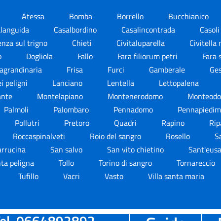
Atessa
Bomba
Borrello
Bucchianico
alanguida
Casalbordino
Casalincontrada
Casol
enza sul trigno
Chieti
Civitaluparella
Civitell
o
Dogliola
Fallo
Fara filiorum petri
Fara 
agrandinaria
Frisa
Furci
Gamberale
Ge
i peligni
Lanciano
Lentella
Lettopalena
ante
Montelapiano
Montenerodomo
Monteodo
Palmoli
Palombaro
Pennadomo
Pennapiedi
Pollutri
Pretoro
Quadri
Rapino
Rip
Roccaspinalveti
Roio del sangro
Rosello
S
arrucina
San salvo
San vito chietino
Sant'eusa
ta peligna
Tollo
Torino di sangro
Tornareccio
Tufillo
Vacri
Vasto
Villa santa maria
el. 0664892892