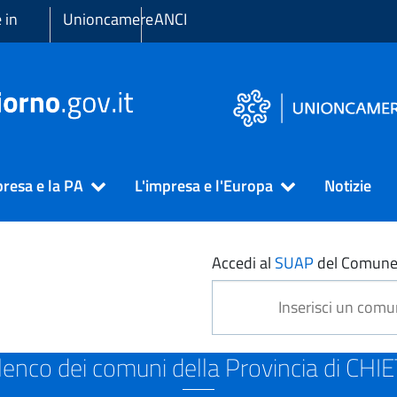
 in
Unioncamere
ANCI
presa e la PA
L'impresa e l'Europa
Notizie
I
Accedi al
SUAP
del Comune
lenco dei comuni della Provincia di CHIE