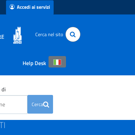
Accedi ai servizi
Cerca nel sito
Help Desk
 di
Cerca
TI