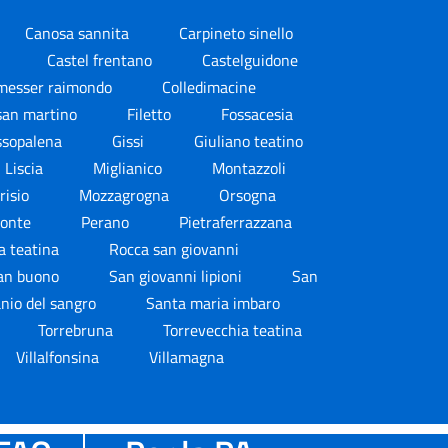
Canosa sannita
Carpineto sinello
i
Castel frentano
Castelguidone
a messer raimondo
Colledimacine
san martino
Filetto
Fossacesia
ssopalena
Gissi
Giuliano teatino
Liscia
Miglianico
Montazzoli
risio
Mozzagrogna
Orsogna
monte
Perano
Pietraferrazzana
a teatina
Rocca san giovanni
an buono
San giovanni lipioni
San
nio del sangro
Santa maria imbaro
Torrebruna
Torrevecchia teatina
Villalfonsina
Villamagna