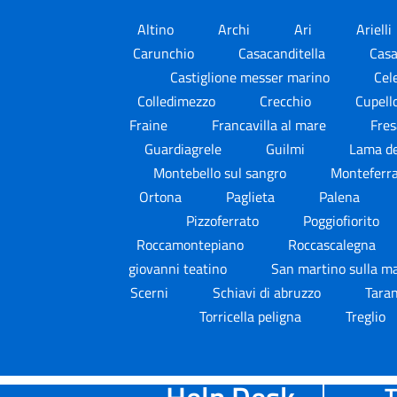
Altino
Archi
Ari
Arielli
Carunchio
Casacanditella
Cas
Castiglione messer marino
Cel
Colledimezzo
Crecchio
Cupell
Fraine
Francavilla al mare
Fres
Guardiagrele
Guilmi
Lama de
Montebello sul sangro
Monteferr
Ortona
Paglieta
Palena
Pizzoferrato
Poggiofiorito
Roccamontepiano
Roccascalegna
giovanni teatino
San martino sulla m
Scerni
Schiavi di abruzzo
Taran
Torricella peligna
Treglio
Help Desk
T