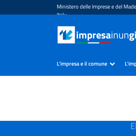
Skip to Main Content
Ministero delle Imprese e del Made
Italy
L'impresa e il comune
L'im
SUAP in Provincia di CHIET
E