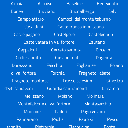
Arpaia
Arpaise
Baselice
Benevento
Bonea
Bucciano
Buonalbergo
Calvi
Campolattaro
Campoli del monte taburno
Casalduni
Castelfranco in miscano
Castelpagano
Castelpoto
Castelvenere
Castelvetere in val fortore
Cautano
Ceppaloni
Cerreto sannita
Circello
Colle sannita
Cusano mutri
Dugenta
Durazzano
Faicchio
Foglianise
Foiano
di val fortore
Forchia
Fragneto l'abate
Fragneto monforte
Frasso telesino
Ginestra
degli schiavoni
Guardia sanframondi
Limatola
Melizzano
Moiano
Molinara
Montefalcone di val fortore
Montesarchio
Morcone
Paduli
Pago veiano
Pannarano
Paolisi
Paupisi
Pesco
sannita
Pietraroja
Pietrelcina
Ponte