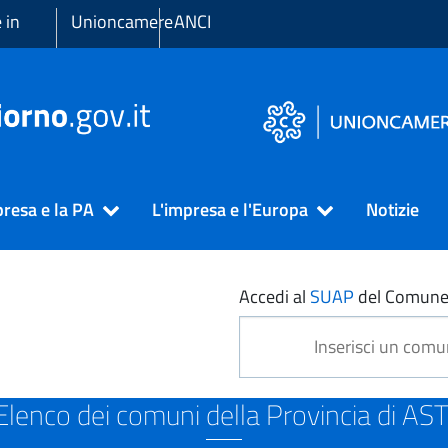
 in
Unioncamere
ANCI
presa e la PA
L'impresa e l'Europa
Notizie
Accedi al
SUAP
del Comune
Elenco dei comuni della Provincia di AST