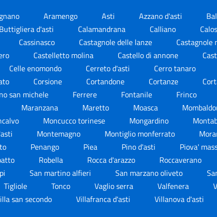
ignano
Aramengo
Asti
Azzano d'asti
Bal
Buttigliera d'asti
Calamandrana
Calliano
Calo
Cassinasco
Castagnole delle lanze
Castagnole 
lero
Castelletto molina
Castello di annone
Cast
Celle enomondo
Cerreto d'asti
Cerro tanaro
ato
Corsione
Cortandone
Cortanze
Cor
no san michele
Ferrere
Fontanile
Frinco
Maranzana
Maretto
Moasca
Mombald
calvo
Moncucco torinese
Mongardino
Monta
'asti
Montemagno
Montiglio monferrato
Mora
ito
Penango
Piea
Pino d'asti
Piova' mas
oatto
Robella
Rocca d'arazzo
Roccaverano
mpi
San martino alfieri
San marzano oliveto
San
Tigliole
Tonco
Vaglio serra
Valfenera
illa san secondo
Villafranca d'asti
Villanova d'asti