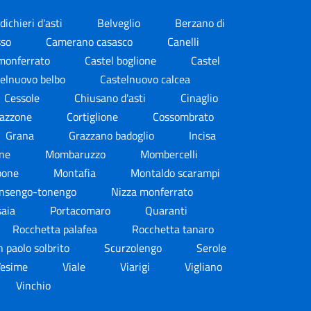
dichieri d'asti
Belveglio
Berzano di
sso
Camerano casasco
Canelli
monferrato
Castel boglione
Castel
elnuovo belbo
Castelnuovo calcea
Cessole
Chiusano d'asti
Cinaglio
tazzone
Cortiglione
Cossombrato
Grana
Grazzano badoglio
Incisa
one
Mombaruzzo
Mombercelli
bone
Montafia
Montaldo scarampi
nsengo-tonengo
Nizza monferrato
saia
Portacomaro
Quaranti
Rocchetta palafea
Rocchetta tanaro
 paolo solbrito
Scurzolengo
Serole
Vesime
Viale
Viarigi
Vigliano
Vinchio