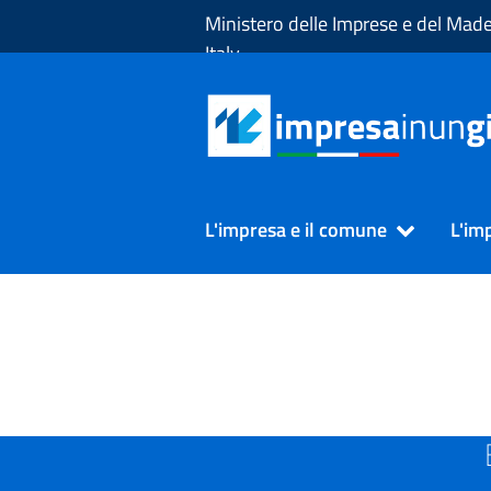
Skip to Main Content
Ministero delle Imprese e del Made
Italy
L'impresa e il comune
L'im
SUAP in Provincia di ASTI