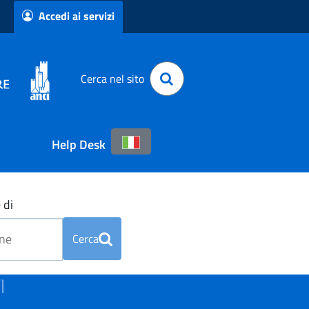
Accedi ai servizi
Cerca nel sito
Help Desk
 di
Cerca
I