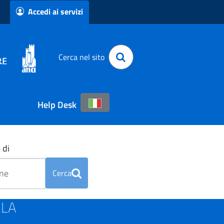
Accedi ai servizi
Cerca nel sito
Help Desk
 di
Cerca
ILA