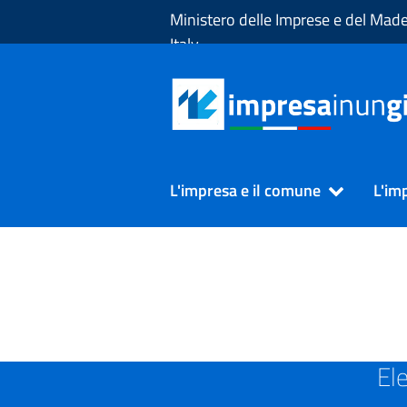
Skip to Main Content
Ministero delle Imprese e del Made
Italy
L'impresa e il comune
L'im
SUAP in Provincia di L'AQU
El