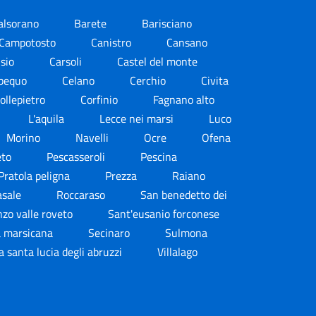
alsorano
Barete
Barisciano
Campotosto
Canistro
Cansano
isio
Carsoli
Castel del monte
ubequo
Celano
Cerchio
Civita
ollepietro
Corfinio
Fagnano alto
L'aquila
Lecce nei marsi
Luco
Morino
Navelli
Ocre
Ofena
eto
Pescasseroli
Pescina
Pratola peligna
Prezza
Raiano
asale
Roccaraso
San benedetto dei
nzo valle roveto
Sant'eusanio forconese
a marsicana
Secinaro
Sulmona
la santa lucia degli abruzzi
Villalago