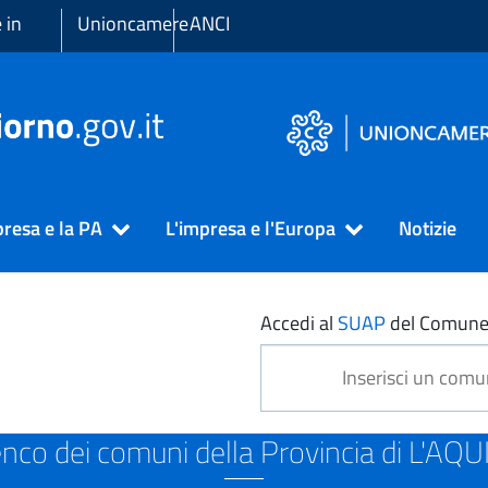
 in
Unioncamere
ANCI
presa e la PA
L'impresa e l'Europa
Notizie
ILA
Accedi al
SUAP
del Comune
enco dei comuni della Provincia di L'AQU