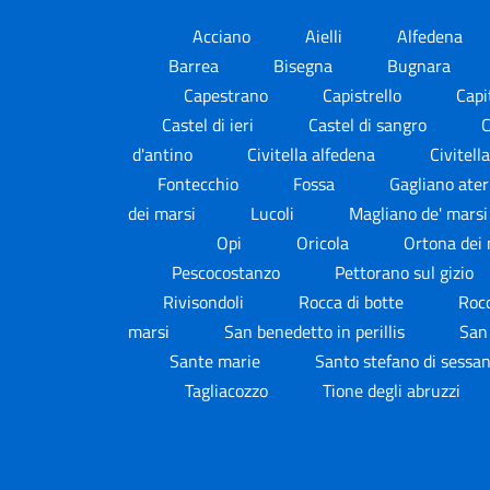
Acciano
Aielli
Alfedena
Barrea
Bisegna
Bugnara
Capestrano
Capistrello
Capi
Castel di ieri
Castel di sangro
C
d'antino
Civitella alfedena
Civitell
Fontecchio
Fossa
Gagliano ate
dei marsi
Lucoli
Magliano de' mars
Opi
Oricola
Ortona dei
Pescocostanzo
Pettorano sul gizio
Rivisondoli
Rocca di botte
Roc
marsi
San benedetto in perillis
San
Sante marie
Santo stefano di sessa
Tagliacozzo
Tione degli abruzzi