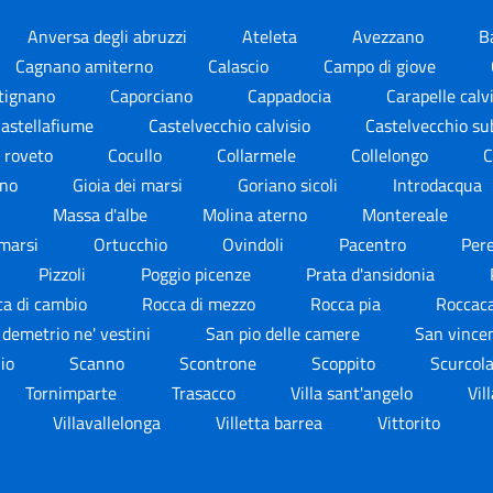
Anversa degli abruzzi
Ateleta
Avezzano
B
Cagnano amiterno
Calascio
Campo di giove
tignano
Caporciano
Cappadocia
Carapelle calv
astellafiume
Castelvecchio calvisio
Castelvecchio s
a roveto
Cocullo
Collarmele
Collelongo
C
rno
Gioia dei marsi
Goriano sicoli
Introdacqua
i
Massa d'albe
Molina aterno
Montereale
 marsi
Ortucchio
Ovindoli
Pacentro
Per
Pizzoli
Poggio picenze
Prata d'ansidonia
ca di cambio
Rocca di mezzo
Rocca pia
Roccac
 demetrio ne' vestini
San pio delle camere
San vince
nio
Scanno
Scontrone
Scoppito
Scurcol
Tornimparte
Trasacco
Villa sant'angelo
Vil
Villavallelonga
Villetta barrea
Vittorito