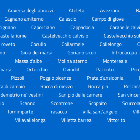
Anversa degli abruzzi
Ateleta
Avezzano
B
Cagnano amiterno
Calascio
Campo di giove
tignano
Caporciano
Cappadocia
Carapelle calv
astellafiume
Castelvecchio calvisio
Castelvecchio s
a roveto
Cocullo
Collarmele
Collelongo
C
rno
Gioia dei marsi
Goriano sicoli
Introdacqua
i
Massa d'albe
Molina aterno
Montereale
 marsi
Ortucchio
Ovindoli
Pacentro
Per
Pizzoli
Poggio picenze
Prata d'ansidonia
ca di cambio
Rocca di mezzo
Rocca pia
Roccac
 demetrio ne' vestini
San pio delle camere
San vince
nio
Scanno
Scontrone
Scoppito
Scurcol
Tornimparte
Trasacco
Villa sant'angelo
Vil
Villavallelonga
Villetta barrea
Vittorito