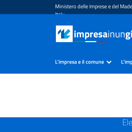
Skip to Main Content
Ministero delle Imprese e del Made
Italy
L'impresa e il comune
L'im
SUAP in Provincia di L'AQU
El