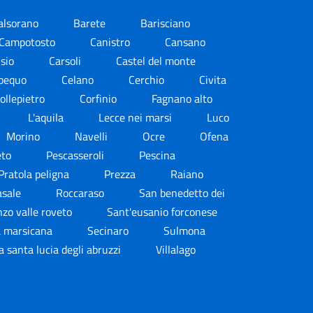
alsorano
Barete
Barisciano
Campotosto
Canistro
Cansano
isio
Carsoli
Castel del monte
ubequo
Celano
Cerchio
Civita
ollepietro
Corfinio
Fagnano alto
L'aquila
Lecce nei marsi
Luco
Morino
Navelli
Ocre
Ofena
eto
Pescasseroli
Pescina
Pratola peligna
Prezza
Raiano
asale
Roccaraso
San benedetto dei
nzo valle roveto
Sant'eusanio forconese
a marsicana
Secinaro
Sulmona
la santa lucia degli abruzzi
Villalago