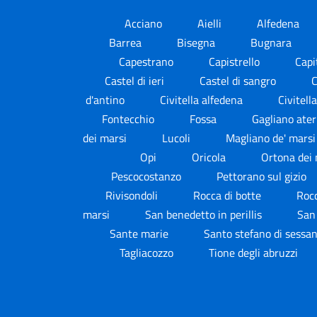
Acciano
Aielli
Alfedena
Barrea
Bisegna
Bugnara
Capestrano
Capistrello
Capi
Castel di ieri
Castel di sangro
C
d'antino
Civitella alfedena
Civitell
Fontecchio
Fossa
Gagliano ate
dei marsi
Lucoli
Magliano de' mars
Opi
Oricola
Ortona dei
Pescocostanzo
Pettorano sul gizio
Rivisondoli
Rocca di botte
Roc
marsi
San benedetto in perillis
San
Sante marie
Santo stefano di sessa
Tagliacozzo
Tione degli abruzzi