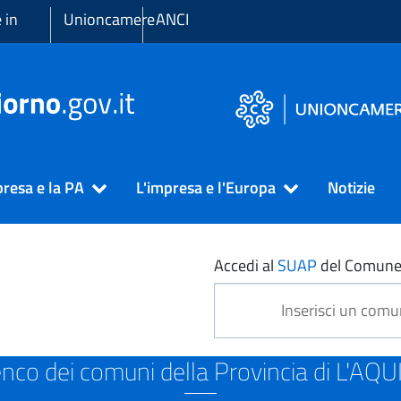
 in
Unioncamere
ANCI
presa e la PA
L'impresa e l'Europa
Notizie
ILA
Accedi al
SUAP
del Comune
enco dei comuni della Provincia di L'AQU