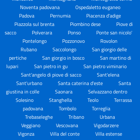
Noventa padovana
Ospedaletto euganeo
Padova
Pernumia
Piacenza d'adige
Piazzola sul brenta
Piombino dese
Piove di
sacco
Polverara
Ponso
Ponte san nicolo'
Pontelongo
Pozzonovo
Rovolon
Rubano
Saccolongo
San giorgio delle
pertiche
San giorgio in bosco
San martino di
lupari
San pietro in gu
San pietro viminario
Sant'angelo di piove di sacco
Sant'elena
Sant'urbano
Santa caterina d'este
Santa
giustina in colle
Saonara
Selvazzano dentro
Solesino
Stanghella
Teolo
Terrassa
padovana
Tombolo
Torreglia
Trebaseleghe
Tribano
Urbana
Veggiano
Vescovana
Vigodarzere
Vigonza
Villa del conte
Villa estense