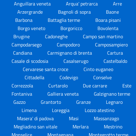
Anguillara veneta
Arqua' petrarca
Arre
Arzergrande
Bagnoli di sopra
Baone
Barbona
Battaglia terme
Boara pisani
Borgo veneto
Borgoricco
Bovolenta
Brugine
Cadoneghe
Campo san martino
Campodarsego
Campodoro
Camposampiero
Candiana
Carmignano di brenta
Cartura
Casale di scodosia
Casalserugo
Castelbaldo
Cervarese santa croce
Cinto euganeo
Cittadella
Codevigo
Conselve
Correzzola
Curtarolo
Due carrare
Este
Fontaniva
Galliera veneta
Galzignano terme
Gazzo
Grantorto
Granze
Legnaro
Limena
Loreggia
Lozzo atestino
Masera' di padova
Masi
Massanzago
Megliadino san vitale
Merlara
Mestrino
Monselice
Montagnana
Montegrotto terme