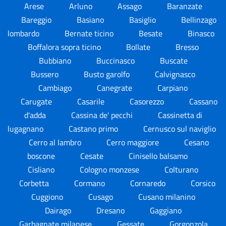
Arese
Arluno
Assago
Baranzate
Bareggio
Basiano
Basiglio
Bellinzago
lombardo
Bernate ticino
Besate
Binasco
Boffalora sopra ticino
Bollate
Bresso
Bubbiano
Buccinasco
Buscate
Bussero
Busto garolfo
Calvignasco
Cambiago
Canegrate
Carpiano
Carugate
Casarile
Casorezzo
Cassano
d'adda
Cassina de' pecchi
Cassinetta di
lugagnano
Castano primo
Cernusco sul naviglio
Cerro al lambro
Cerro maggiore
Cesano
boscone
Cesate
Cinisello balsamo
Cisliano
Cologno monzese
Colturano
Corbetta
Cormano
Cornaredo
Corsico
Cuggiono
Cusago
Cusano milanino
Dairago
Dresano
Gaggiano
Garbagnate milanese
Gessate
Gorgonzola