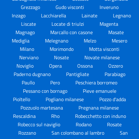
Grezzago
Gudo visconti
Inveruno
Inzago
Lacchiarella
Lainate
Legnano
Liscate
Locate di triulzi
Magenta
Magnago
Marcallo con casone
Masate
Mediglia
Melegnano
Melzo
Mesero
Milano
Morimondo
Motta visconti
Nerviano
Nosate
Novate milanese
Noviglio
Opera
Ossona
Ozzero
Paderno dugnano
Pantigliate
Parabiago
Paullo
Pero
Peschiera borromeo
Pessano con bornago
Pieve emanuele
Pioltello
Pogliano milanese
Pozzo d'adda
Pozzuolo martesana
Pregnana milanese
Rescaldina
Rho
Robecchetto con induno
Robecco sul naviglio
Rodano
Rosate
Rozzano
San colombano al lambro
San