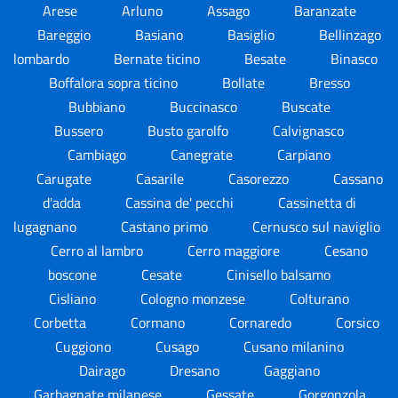
Arese
Arluno
Assago
Baranzate
Bareggio
Basiano
Basiglio
Bellinzago
lombardo
Bernate ticino
Besate
Binasco
Boffalora sopra ticino
Bollate
Bresso
Bubbiano
Buccinasco
Buscate
Bussero
Busto garolfo
Calvignasco
Cambiago
Canegrate
Carpiano
Carugate
Casarile
Casorezzo
Cassano
d'adda
Cassina de' pecchi
Cassinetta di
lugagnano
Castano primo
Cernusco sul naviglio
Cerro al lambro
Cerro maggiore
Cesano
boscone
Cesate
Cinisello balsamo
Cisliano
Cologno monzese
Colturano
Corbetta
Cormano
Cornaredo
Corsico
Cuggiono
Cusago
Cusano milanino
Dairago
Dresano
Gaggiano
Garbagnate milanese
Gessate
Gorgonzola