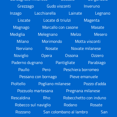
Grezzago
Gudo visconti
Inveruno
Inzago
Lacchiarella
Lainate
Legnano
Liscate
Locate di triulzi
Magenta
Magnago
Marcallo con casone
Masate
Mediglia
Melegnano
Melzo
Mesero
Milano
Morimondo
Motta visconti
Nerviano
Nosate
Novate milanese
Noviglio
Opera
Ossona
Ozzero
Paderno dugnano
Pantigliate
Parabiago
Paullo
Pero
Peschiera borromeo
Pessano con bornago
Pieve emanuele
Pioltello
Pogliano milanese
Pozzo d'adda
Pozzuolo martesana
Pregnana milanese
Rescaldina
Rho
Robecchetto con induno
Robecco sul naviglio
Rodano
Rosate
Rozzano
San colombano al lambro
San