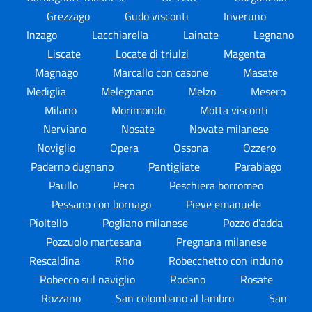
Grezzago
Gudo visconti
Inveruno
Inzago
Lacchiarella
Lainate
Legnano
Liscate
Locate di triulzi
Magenta
Magnago
Marcallo con casone
Masate
Mediglia
Melegnano
Melzo
Mesero
Milano
Morimondo
Motta visconti
Nerviano
Nosate
Novate milanese
Noviglio
Opera
Ossona
Ozzero
Paderno dugnano
Pantigliate
Parabiago
Paullo
Pero
Peschiera borromeo
Pessano con bornago
Pieve emanuele
Pioltello
Pogliano milanese
Pozzo d'adda
Pozzuolo martesana
Pregnana milanese
Rescaldina
Rho
Robecchetto con induno
Robecco sul naviglio
Rodano
Rosate
Rozzano
San colombano al lambro
San