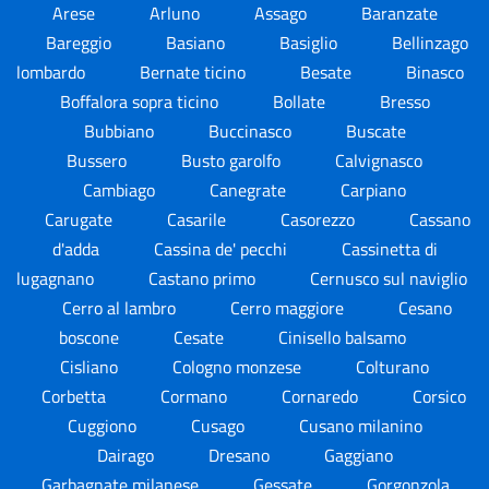
Arese
Arluno
Assago
Baranzate
Bareggio
Basiano
Basiglio
Bellinzago
lombardo
Bernate ticino
Besate
Binasco
Boffalora sopra ticino
Bollate
Bresso
Bubbiano
Buccinasco
Buscate
Bussero
Busto garolfo
Calvignasco
Cambiago
Canegrate
Carpiano
Carugate
Casarile
Casorezzo
Cassano
d'adda
Cassina de' pecchi
Cassinetta di
lugagnano
Castano primo
Cernusco sul naviglio
Cerro al lambro
Cerro maggiore
Cesano
boscone
Cesate
Cinisello balsamo
Cisliano
Cologno monzese
Colturano
Corbetta
Cormano
Cornaredo
Corsico
Cuggiono
Cusago
Cusano milanino
Dairago
Dresano
Gaggiano
Garbagnate milanese
Gessate
Gorgonzola