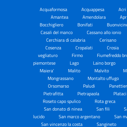
Acquaformosa
Acquappesa
Acr
Amantea
Amendolara
Apr
Bocchigliero
Bonifati
Buonvici
Casali del manco
Cassano allo ionio
Cerchiara di calabria
Cerisano
Cosenza
Cropalati
Crosia
vegliaturo
Firmo
Fiumefreddo br
piemontese
Lago
Laino borgo
Maiera'
Malito
Malvito
M
Mongrassano
Montalto uffugo
Orsomarso
Paludi
Panettie
Pietrafitta
Pietrapaola
Platac
Roseto capo spulico
Rota greca
San donato di ninea
San fili
S
lucido
San marco argentano
San ma
San vincenzo la costa
Sangineto