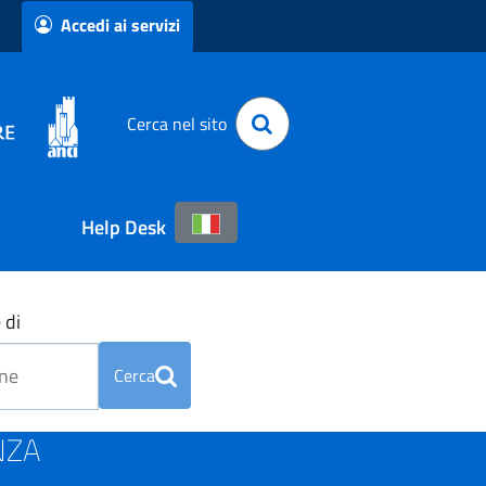
Accedi ai servizi
Cerca nel sito
Help Desk
 di
Cerca
ENZA