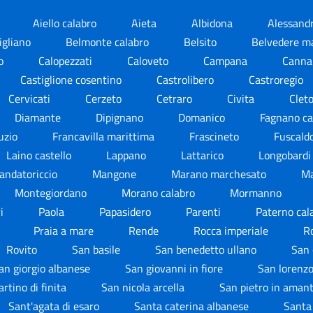
i
Aiello calabro
Aieta
Albidona
Alessandr
igliano
Belmonte calabro
Belsito
Belvedere m
no
Calopezzati
Caloveto
Campana
Cann
Castiglione cosentino
Castrolibero
Castroregio
Cervicati
Cerzeto
Cetraro
Civita
Clet
Diamante
Dipignano
Domanico
Fagnano ca
uzio
Francavilla marittima
Frascineto
Fuscald
Laino castello
Lappano
Lattarico
Longobard
andatoriccio
Mangone
Marano marchesato
Ma
Montegiordano
Morano calabro
Mormanno
ri
Paola
Papasidero
Parenti
Paterno cal
i
Praia a mare
Rende
Rocca imperiale
R
Rovito
San basile
San benedetto ullano
San
an giorgio albanese
San giovanni in fiore
San lorenzo
rtino di finita
San nicola arcella
San pietro in aman
Sant'agata di esaro
Santa caterina albanese
Santa