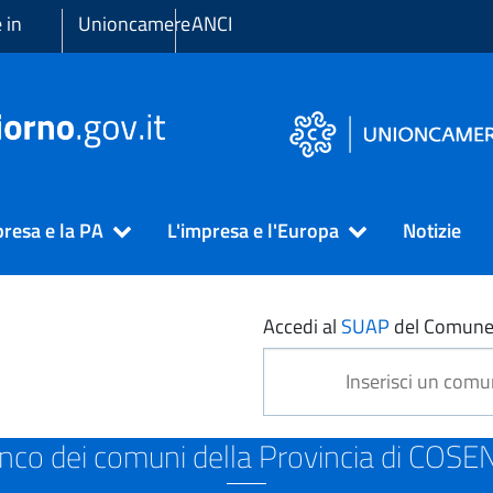
 in
Unioncamere
ANCI
presa e la PA
L'impresa e l'Europa
Notizie
ENZA
Accedi al
SUAP
del Comune
nco dei comuni della Provincia di COS