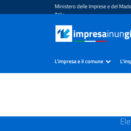
Skip to Main Content
Ministero delle Imprese e del Made
Italy
L'impresa e il comune
L'im
SUAP in Provincia di COS
Ele