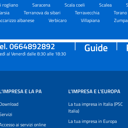
i rogliano
Saracena
Scala coeli
Scalea
S
Tarsia
Terranova da sibari
Terravecchia
Torano 
ccarizzo albanese
Verbicaro
Villapiana
Zumpa
el. 0664892892
Guide
edì al Venerdì dalle 8:30 alle 18:30
L’IMPRESA E LA PA
L’IMPRESA E L'EUROPA
Download
La tua impresa in Italia (PSC
Italia)
Servizi
La tua impresa in Europa
Accesso ai servizi online