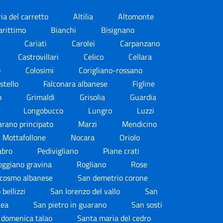
ia del carretto
Altilia
Altomonte
arittimo
Bianchi
Bisignano
a
Cariati
Carolei
Carpanzano
Castrovillari
Celico
Cellara
o
Colosimi
Corigliano-rossano
stello
Falconara albanese
Figline
o
Grimaldi
Grisolia
Guardia
i
Longobucco
Lungro
Luzzi
rano principato
Marzi
Mendicino
Mottafollone
Nocara
Oriolo
abro
Pedivigliano
Piane crati
oggiano gravina
Rogliano
Rose
 cosmo albanese
San demetrio corone
 bellizzi
San lorenzo del vallo
San
tea
San pietro in guarano
San sosti
 domenica talao
Santa maria del cedro