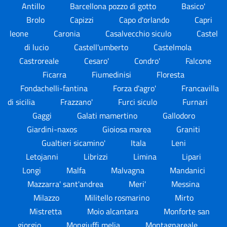
Antillo
Barcellona pozzo di gotto
Basico'
Brolo
Capizzi
Capo d'orlando
Capri
leone
Caronia
Casalvecchio siculo
Castel
di lucio
Castell'umberto
Castelmola
Castroreale
Cesaro'
Condro'
Falcone
Ficarra
Fiumedinisi
Floresta
Fondachelli-fantina
Forza d'agro'
Francavilla
di sicilia
Frazzano'
Furci siculo
Furnari
Gaggi
Galati mamertino
Gallodoro
Giardini-naxos
Gioiosa marea
Graniti
Gualtieri sicamino'
Itala
Leni
Letojanni
Librizzi
Limina
Lipari
Longi
Malfa
Malvagna
Mandanici
Mazzarra' sant'andrea
Meri'
Messina
Milazzo
Militello rosmarino
Mirto
Mistretta
Moio alcantara
Monforte san
giorgio
Mongiuffi melia
Montagnareale