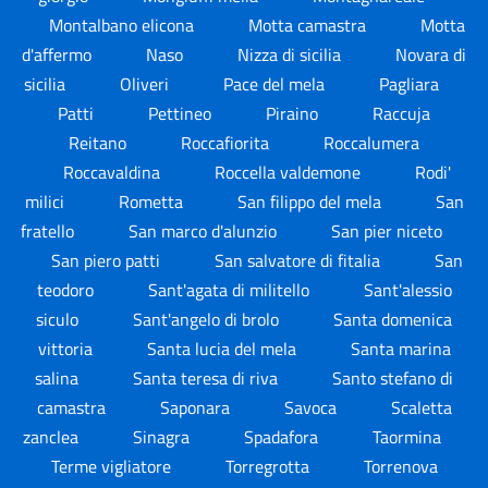
Montalbano elicona
Motta camastra
Motta
d'affermo
Naso
Nizza di sicilia
Novara di
sicilia
Oliveri
Pace del mela
Pagliara
Patti
Pettineo
Piraino
Raccuja
Reitano
Roccafiorita
Roccalumera
Roccavaldina
Roccella valdemone
Rodi'
milici
Rometta
San filippo del mela
San
fratello
San marco d'alunzio
San pier niceto
San piero patti
San salvatore di fitalia
San
teodoro
Sant'agata di militello
Sant'alessio
siculo
Sant'angelo di brolo
Santa domenica
vittoria
Santa lucia del mela
Santa marina
salina
Santa teresa di riva
Santo stefano di
camastra
Saponara
Savoca
Scaletta
zanclea
Sinagra
Spadafora
Taormina
Terme vigliatore
Torregrotta
Torrenova