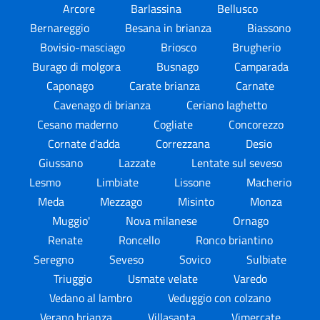
Arcore
Barlassina
Bellusco
Bernareggio
Besana in brianza
Biassono
Bovisio-masciago
Briosco
Brugherio
Burago di molgora
Busnago
Camparada
Caponago
Carate brianza
Carnate
Cavenago di brianza
Ceriano laghetto
Cesano maderno
Cogliate
Concorezzo
Cornate d'adda
Correzzana
Desio
Giussano
Lazzate
Lentate sul seveso
Lesmo
Limbiate
Lissone
Macherio
Meda
Mezzago
Misinto
Monza
Muggio'
Nova milanese
Ornago
Renate
Roncello
Ronco briantino
Seregno
Seveso
Sovico
Sulbiate
Triuggio
Usmate velate
Varedo
Vedano al lambro
Veduggio con colzano
Verano brianza
Villasanta
Vimercate