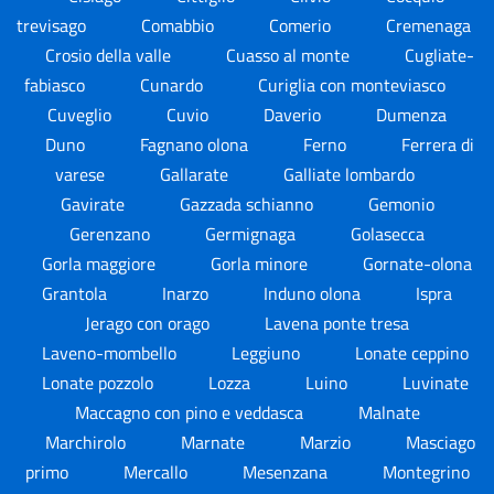
trevisago
Comabbio
Comerio
Cremenaga
Crosio della valle
Cuasso al monte
Cugliate-
fabiasco
Cunardo
Curiglia con monteviasco
Cuveglio
Cuvio
Daverio
Dumenza
Duno
Fagnano olona
Ferno
Ferrera di
varese
Gallarate
Galliate lombardo
Gavirate
Gazzada schianno
Gemonio
Gerenzano
Germignaga
Golasecca
Gorla maggiore
Gorla minore
Gornate-olona
Grantola
Inarzo
Induno olona
Ispra
Jerago con orago
Lavena ponte tresa
Laveno-mombello
Leggiuno
Lonate ceppino
Lonate pozzolo
Lozza
Luino
Luvinate
Maccagno con pino e veddasca
Malnate
Marchirolo
Marnate
Marzio
Masciago
primo
Mercallo
Mesenzana
Montegrino