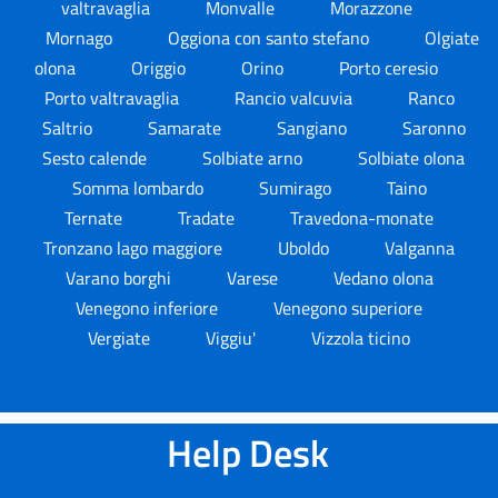
valtravaglia
Monvalle
Morazzone
Mornago
Oggiona con santo stefano
Olgiate
olona
Origgio
Orino
Porto ceresio
Porto valtravaglia
Rancio valcuvia
Ranco
Saltrio
Samarate
Sangiano
Saronno
Sesto calende
Solbiate arno
Solbiate olona
Somma lombardo
Sumirago
Taino
Ternate
Tradate
Travedona-monate
Tronzano lago maggiore
Uboldo
Valganna
Varano borghi
Varese
Vedano olona
Venegono inferiore
Venegono superiore
Vergiate
Viggiu'
Vizzola ticino
Help Desk