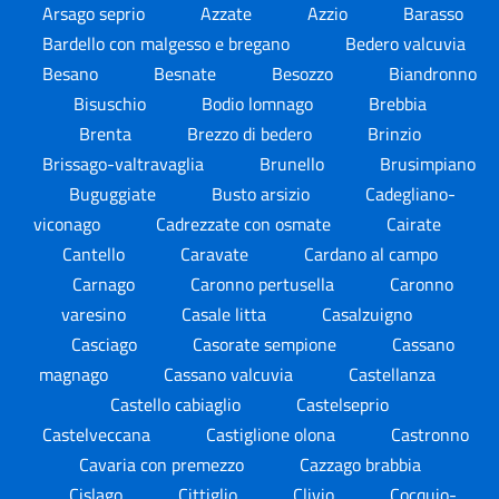
Arsago seprio
Azzate
Azzio
Barasso
Bardello con malgesso e bregano
Bedero valcuvia
Besano
Besnate
Besozzo
Biandronno
Bisuschio
Bodio lomnago
Brebbia
Brenta
Brezzo di bedero
Brinzio
Brissago-valtravaglia
Brunello
Brusimpiano
Buguggiate
Busto arsizio
Cadegliano-
viconago
Cadrezzate con osmate
Cairate
Cantello
Caravate
Cardano al campo
Carnago
Caronno pertusella
Caronno
varesino
Casale litta
Casalzuigno
Casciago
Casorate sempione
Cassano
magnago
Cassano valcuvia
Castellanza
Castello cabiaglio
Castelseprio
Castelveccana
Castiglione olona
Castronno
Cavaria con premezzo
Cazzago brabbia
Cislago
Cittiglio
Clivio
Cocquio-