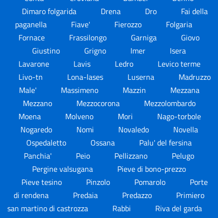
Dimaro folgarida
Drena
Dro
Fai della
paganella
Fiave'
Fierozzo
Folgaria
Fornace
Frassilongo
Garniga
Giovo
Giustino
Grigno
Imer
Isera
Lavarone
Lavis
Ledro
Levico terme
Livo-tn
Lona-lases
Luserna
Madruzzo
Male'
Massimeno
Mazzin
Mezzana
Mezzano
Mezzocorona
Mezzolombardo
Moena
Molveno
Mori
Nago-torbole
Nogaredo
Nomi
Novaledo
Novella
Ospedaletto
Ossana
Palu' del fersina
Panchia'
Peio
Pellizzano
Pelugo
Pergine valsugana
Pieve di bono-prezzo
Pieve tesino
Pinzolo
Pomarolo
Porte
di rendena
Predaia
Predazzo
Primiero
san martino di castrozza
Rabbi
Riva del garda