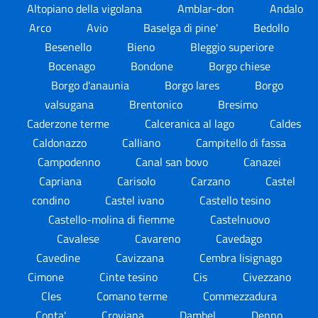
Altopiano della vigolana
Amblar-don
Andalo
Arco
Avio
Baselga di pine'
Bedollo
Besenello
Bieno
Bleggio superiore
Bocenago
Bondone
Borgo chiese
Borgo d'anaunia
Borgo lares
Borgo
valsugana
Brentonico
Bresimo
Caderzone terme
Calceranica al lago
Caldes
Caldonazzo
Calliano
Campitello di fassa
Campodenno
Canal san bovo
Canazei
Capriana
Carisolo
Carzano
Castel
condino
Castel ivano
Castello tesino
Castello-molina di fiemme
Castelnuovo
Cavalese
Cavareno
Cavedago
Cavedine
Cavizzana
Cembra lisignago
Cimone
Cinte tesino
Cis
Civezzano
Cles
Comano terme
Commezzadura
Conta'
Croviana
Dambel
Denno