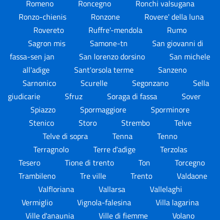
Romeno
Roncegno
Ronchi valsugana
Ronzo-chienis
Ronzone
Rovere' della luna
Rovereto
Ruffre'-mendola
Rumo
Sagron mis
Samone-tn
San giovanni di
fassa-sen jan
San lorenzo dorsino
San michele
all'adige
Sant'orsola terme
Sanzeno
Sarnonico
Scurelle
Segonzano
Sella
giudicarie
Sfruz
Soraga di fassa
Sover
Spiazzo
Spormaggiore
Sporminore
Stenico
Storo
Strembo
Telve
Telve di sopra
Tenna
Tenno
Terragnolo
Terre d'adige
Terzolas
Tesero
Tione di trento
Ton
Torcegno
Trambileno
Tre ville
Trento
Valdaone
Valfloriana
Vallarsa
Vallelaghi
Vermiglio
Vignola-falesina
Villa lagarina
Ville d'anaunia
Ville di fiemme
Volano