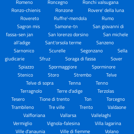
Romeno
Roncegno
Ronchi valsugana
Ronzo-chienis
Ronzone
Rovere' della luna
Rovereto
Ruffre'-mendola
Rumo
Sagron mis
Samone-tn
San giovanni di
fassa-sen jan
San lorenzo dorsino
San michele
all'adige
Sant'orsola terme
Sanzeno
Sarnonico
Scurelle
Segonzano
Sella
giudicarie
Sfruz
Soraga di fassa
Sover
Spiazzo
Spormaggiore
Sporminore
Stenico
Storo
Strembo
Telve
Telve di sopra
Tenna
Tenno
Terragnolo
Terre d'adige
Terzolas
Tesero
Tione di trento
Ton
Torcegno
Trambileno
Tre ville
Trento
Valdaone
Valfloriana
Vallarsa
Vallelaghi
Vermiglio
Vignola-falesina
Villa lagarina
Ville d'anaunia
Ville di fiemme
Volano