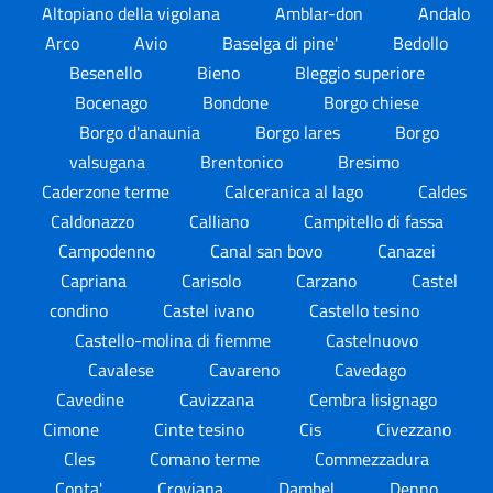
Altopiano della vigolana
Amblar-don
Andalo
Arco
Avio
Baselga di pine'
Bedollo
Besenello
Bieno
Bleggio superiore
Bocenago
Bondone
Borgo chiese
Borgo d'anaunia
Borgo lares
Borgo
valsugana
Brentonico
Bresimo
Caderzone terme
Calceranica al lago
Caldes
Caldonazzo
Calliano
Campitello di fassa
Campodenno
Canal san bovo
Canazei
Capriana
Carisolo
Carzano
Castel
condino
Castel ivano
Castello tesino
Castello-molina di fiemme
Castelnuovo
Cavalese
Cavareno
Cavedago
Cavedine
Cavizzana
Cembra lisignago
Cimone
Cinte tesino
Cis
Civezzano
Cles
Comano terme
Commezzadura
Conta'
Croviana
Dambel
Denno