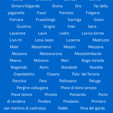
Dimaro folgarida
Drena
Dro
Fai della
paganella
Fiave'
Fierozzo
Folgaria
Fornace
Frassilongo
Garniga
Giovo
Giustino
Grigno
Imer
Isera
Lavarone
Lavis
Ledro
Levico terme
Livo-tn
Lona-lases
Luserna
Madruzzo
Male'
Massimeno
Mazzin
Mezzana
Mezzano
Mezzocorona
Mezzolombardo
Moena
Molveno
Mori
Nago-torbole
Nogaredo
Nomi
Novaledo
Novella
Ospedaletto
Ossana
Palu' del fersina
Panchia'
Peio
Pellizzano
Pelugo
Pergine valsugana
Pieve di bono-prezzo
Pieve tesino
Pinzolo
Pomarolo
Porte
di rendena
Predaia
Predazzo
Primiero
san martino di castrozza
Rabbi
Riva del garda