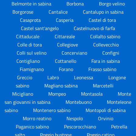
Belmonte in sabina
Borbona
Borgo velino
Borgorose
Cantalice
Cantalupo in sabina
Casaprota
Casperia
Castel di tora
Castel sant'angelo
Castelnuovo di farfa
Cittaducale
Cittareale
Collalto sabino
Colle di tora
Collegiove
Collevecchio
Colli sul velino
Concerviano
Configni
Contigliano
Cottanello
Fara in sabina
Fiamignano
Forano
Frasso sabino
Greccio
Labro
Leonessa
Longone
sabino
Magliano sabina
Marcetelli
Micigliano
Mompeo
Montasola
Monte
san giovanni in sabina
Montebuono
Monteleone
sabino
Montenero sabino
Montopoli di sabina
Morro reatino
Nespolo
Orvinio
Paganico sabino
Pescorocchiano
Petrella
salto
Poggio bustone
Poggio catino