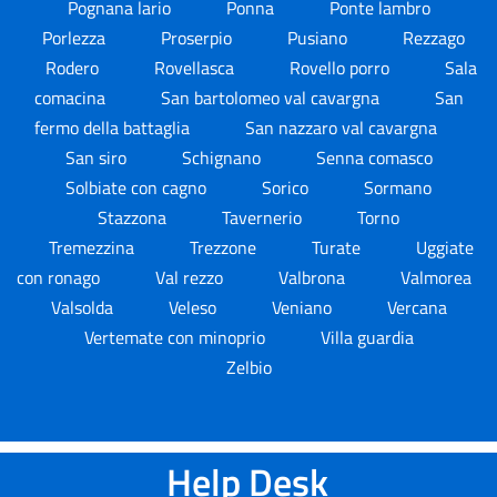
Pognana lario
Ponna
Ponte lambro
Porlezza
Proserpio
Pusiano
Rezzago
Rodero
Rovellasca
Rovello porro
Sala
comacina
San bartolomeo val cavargna
San
fermo della battaglia
San nazzaro val cavargna
San siro
Schignano
Senna comasco
Solbiate con cagno
Sorico
Sormano
Stazzona
Tavernerio
Torno
Tremezzina
Trezzone
Turate
Uggiate
con ronago
Val rezzo
Valbrona
Valmorea
Valsolda
Veleso
Veniano
Vercana
Vertemate con minoprio
Villa guardia
Zelbio
Help Desk