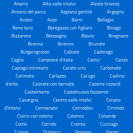
Alserio
Alta valle intelvi
Alzate brianza
Anzano del parco
Appiano gentile
Argegno
Arosio
Asso
Barni
Bellagio
Bene lario
Beregazzo con figliaro
Binago
Bizzarone
Blessagno
Blevio
Bregnano
Brenna
Brienno
Brunate
Bulgarograsso
Cabiate
Cadorago
Caglio
Campione d'italia
Cantu'
Canzo
Capiago intimiano
Carate urio
Carbonate
Carimate
Carlazzo
Carugo
Caslino
d'erba
Casnate con bernate
Cassina rizzardi
Castelmarte
Castelnuovo bozzente
Cavargna
Centro valle intelvi
Cerano
d'intelvi
Cermenate
Cernobbio
Cirimido
Claino con osteno
Colonno
Colverde
Como
Corrido
Cremia
Cucciago
Cusino
Dizzasco
Domaso
Dongo