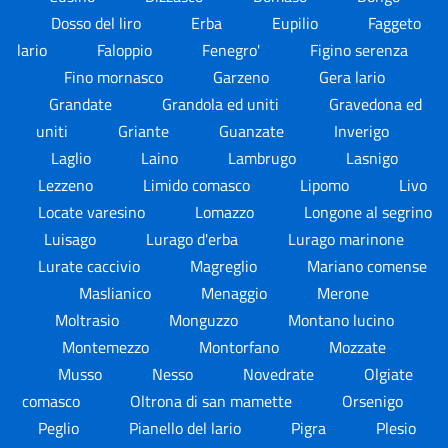
Dosso del liro
Erba
Eupilio
Faggeto
lario
Faloppio
Fenegro'
Figino serenza
Fino mornasco
Garzeno
Gera lario
Grandate
Grandola ed uniti
Gravedona ed
uniti
Griante
Guanzate
Inverigo
Laglio
Laino
Lambrugo
Lasnigo
Lezzeno
Limido comasco
Lipomo
Livo
Locate varesino
Lomazzo
Longone al segrino
Luisago
Lurago d'erba
Lurago marinone
Lurate caccivio
Magreglio
Mariano comense
Maslianico
Menaggio
Merone
Moltrasio
Monguzzo
Montano lucino
Montemezzo
Montorfano
Mozzate
Musso
Nesso
Novedrate
Olgiate
comasco
Oltrona di san mamette
Orsenigo
Peglio
Pianello del lario
Pigra
Plesio