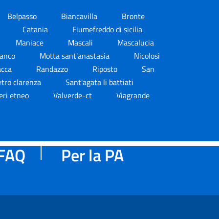
Belpasso
Biancavilla
Bronte
Catania
Fiumefreddo di sicilia
Maniace
Mascali
Mascalucia
ianco
Motta sant'anastasia
Nicolosi
cca
Randazzo
Riposto
San
etro clarenza
Sant'agata li battiati
eri etneo
Valverde-ct
Viagrande
FAQ
Per la PA