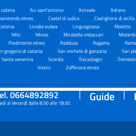
i catena
Aci sant'antonio
Acireale
Adrano
orotondo etneo
Castel di iudica
Castiglione di sicilia
 catania
Licodia eubea
Linguaglossa
Maletto
Milo
Mineo
Mirabella imbaccari
Misterb
Piedimonte etneo
Raddusa
Ragalna
Rama
n gregorio di catania
San michele di ganzaria
San pi
Santa venerina
Scordia
Trecastagni
Tremesti
Vizzini
Zafferana etnea
el. 0664892892
Guide
edì al Venerdì dalle 8:30 alle 18:30