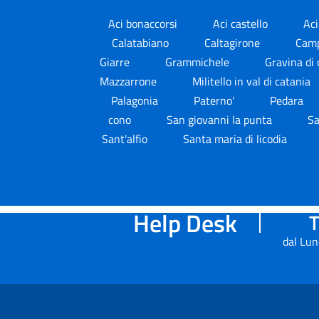
Aci bonaccorsi
Aci castello
Ac
Calatabiano
Caltagirone
Camp
Giarre
Grammichele
Gravina di
Mazzarrone
Militello in val di catania
Palagonia
Paterno'
Pedara
cono
San giovanni la punta
Sa
Sant'alfio
Santa maria di licodia
Help Desk
T
dal Lun