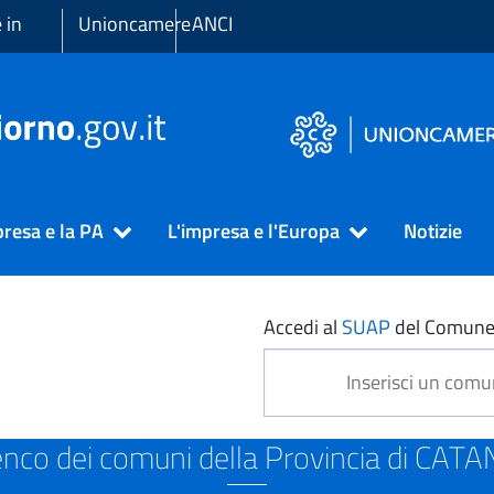
 in
Unioncamere
ANCI
presa e la PA
L'impresa e l'Europa
Notizie
NIA
Accedi al
SUAP
del Comune
enco dei comuni della Provincia di CATA