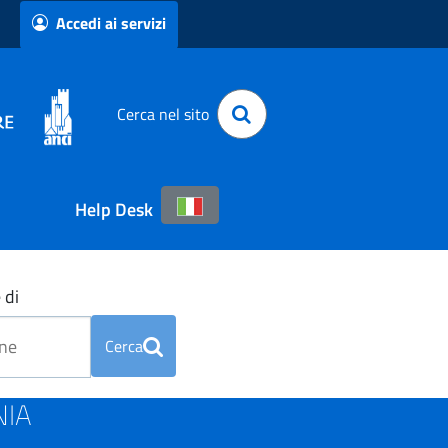
Accedi ai servizi
Cerca nel sito
Help Desk
 di
Cerca
NIA