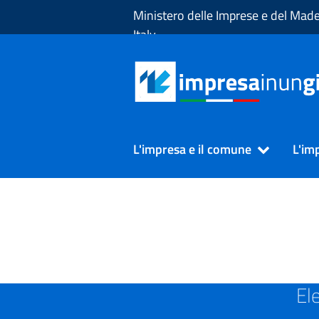
Skip to Main Content
Ministero delle Imprese e del Made
Italy
L'impresa e il comune
L'im
SUAP in Provincia di CATA
El