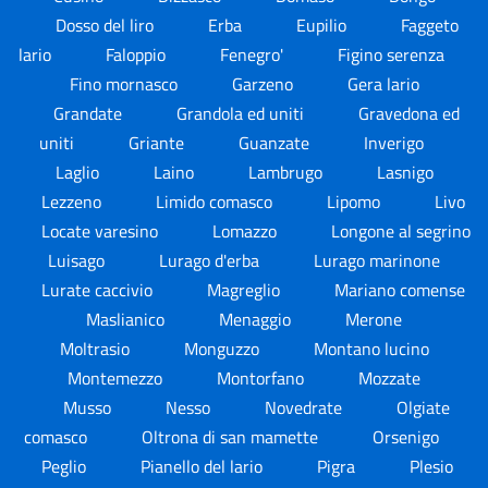
Dosso del liro
Erba
Eupilio
Faggeto
lario
Faloppio
Fenegro'
Figino serenza
Fino mornasco
Garzeno
Gera lario
Grandate
Grandola ed uniti
Gravedona ed
uniti
Griante
Guanzate
Inverigo
Laglio
Laino
Lambrugo
Lasnigo
Lezzeno
Limido comasco
Lipomo
Livo
Locate varesino
Lomazzo
Longone al segrino
Luisago
Lurago d'erba
Lurago marinone
Lurate caccivio
Magreglio
Mariano comense
Maslianico
Menaggio
Merone
Moltrasio
Monguzzo
Montano lucino
Montemezzo
Montorfano
Mozzate
Musso
Nesso
Novedrate
Olgiate
comasco
Oltrona di san mamette
Orsenigo
Peglio
Pianello del lario
Pigra
Plesio