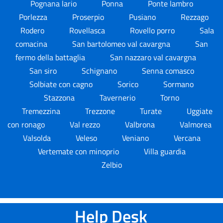
Pognana lario
Ponna
Ponte lambro
Porlezza
Proserpio
Pusiano
Rezzago
Rodero
Rovellasca
Rovello porro
Sala
comacina
San bartolomeo val cavargna
San
fermo della battaglia
San nazzaro val cavargna
San siro
Schignano
Senna comasco
Solbiate con cagno
Sorico
Sormano
Stazzona
Tavernerio
Torno
Tremezzina
Trezzone
Turate
Uggiate
con ronago
Val rezzo
Valbrona
Valmorea
Valsolda
Veleso
Veniano
Vercana
Vertemate con minoprio
Villa guardia
Zelbio
Help Desk