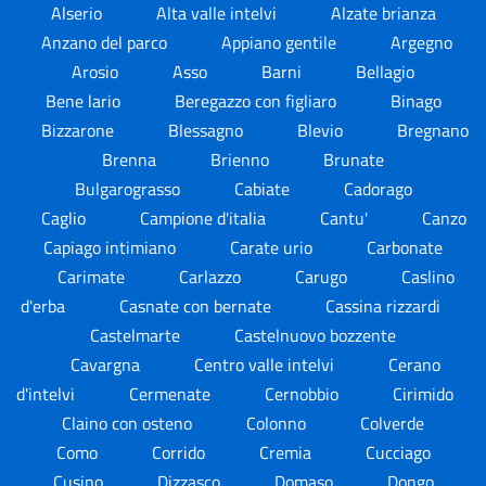
Alserio
Alta valle intelvi
Alzate brianza
Anzano del parco
Appiano gentile
Argegno
Arosio
Asso
Barni
Bellagio
Bene lario
Beregazzo con figliaro
Binago
Bizzarone
Blessagno
Blevio
Bregnano
Brenna
Brienno
Brunate
Bulgarograsso
Cabiate
Cadorago
Caglio
Campione d'italia
Cantu'
Canzo
Capiago intimiano
Carate urio
Carbonate
Carimate
Carlazzo
Carugo
Caslino
d'erba
Casnate con bernate
Cassina rizzardi
Castelmarte
Castelnuovo bozzente
Cavargna
Centro valle intelvi
Cerano
d'intelvi
Cermenate
Cernobbio
Cirimido
Claino con osteno
Colonno
Colverde
Como
Corrido
Cremia
Cucciago
Cusino
Dizzasco
Domaso
Dongo