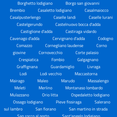
Borghetto lodigiano
Borgo san giovanni
Brembio
Casaletto lodigiano
Casalmaiocco
Casalpusterlengo
Caselle landi
Caselle lurani
Castelgerundo
Castelnuovo bocca d'adda
Castiglione d'adda
Castiraga vidardo
Cavenago d'adda
Cervignano d'adda
Codogno
Comazzo
Cornegliano laudense
Corno
giovine
Cornovecchio
Corte palasio
Crespiatica
Fombio
Galgagnano
Graffignana
Guardamiglio
Livraga
Lodi
Lodi vecchio
Maccastorna
Mairago
Maleo
Marudo
Massalengo
Meleti
Merlino
Montanaso lombardo
Mulazzano
Orio litta
Ospedaletto lodigiano
Ossago lodigiano
Pieve fissiraga
Salerano
sul lambro
San fiorano
San martino in strada
San rocco al porto
Sant'angelo lodigiano