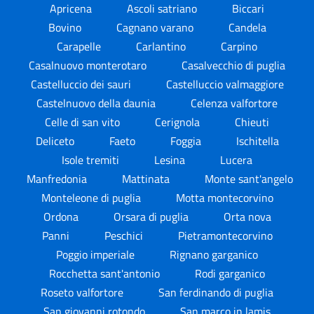
Apricena
Ascoli satriano
Biccari
Bovino
Cagnano varano
Candela
Carapelle
Carlantino
Carpino
Casalnuovo monterotaro
Casalvecchio di puglia
Castelluccio dei sauri
Castelluccio valmaggiore
Castelnuovo della daunia
Celenza valfortore
Celle di san vito
Cerignola
Chieuti
Deliceto
Faeto
Foggia
Ischitella
Isole tremiti
Lesina
Lucera
Manfredonia
Mattinata
Monte sant'angelo
Monteleone di puglia
Motta montecorvino
Ordona
Orsara di puglia
Orta nova
Panni
Peschici
Pietramontecorvino
Poggio imperiale
Rignano garganico
Rocchetta sant'antonio
Rodi garganico
Roseto valfortore
San ferdinando di puglia
San giovanni rotondo
San marco in lamis