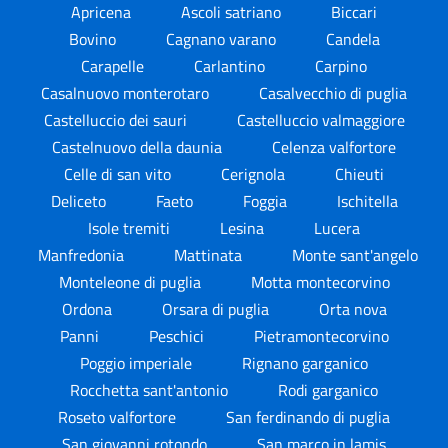
Apricena
Ascoli satriano
Biccari
Bovino
Cagnano varano
Candela
Carapelle
Carlantino
Carpino
Casalnuovo monterotaro
Casalvecchio di puglia
Castelluccio dei sauri
Castelluccio valmaggiore
Castelnuovo della daunia
Celenza valfortore
Celle di san vito
Cerignola
Chieuti
Deliceto
Faeto
Foggia
Ischitella
Isole tremiti
Lesina
Lucera
Manfredonia
Mattinata
Monte sant'angelo
Monteleone di puglia
Motta montecorvino
Ordona
Orsara di puglia
Orta nova
Panni
Peschici
Pietramontecorvino
Poggio imperiale
Rignano garganico
Rocchetta sant'antonio
Rodi garganico
Roseto valfortore
San ferdinando di puglia
San giovanni rotondo
San marco in lamis