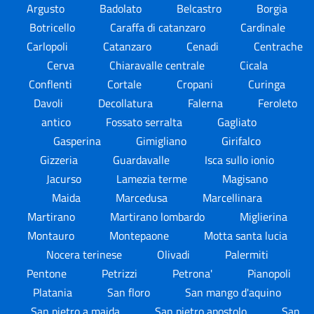
Argusto
Badolato
Belcastro
Borgia
Botricello
Caraffa di catanzaro
Cardinale
Carlopoli
Catanzaro
Cenadi
Centrache
Cerva
Chiaravalle centrale
Cicala
Conflenti
Cortale
Cropani
Curinga
Davoli
Decollatura
Falerna
Feroleto
antico
Fossato serralta
Gagliato
Gasperina
Gimigliano
Girifalco
Gizzeria
Guardavalle
Isca sullo ionio
Jacurso
Lamezia terme
Magisano
Maida
Marcedusa
Marcellinara
Martirano
Martirano lombardo
Miglierina
Montauro
Montepaone
Motta santa lucia
Nocera terinese
Olivadi
Palermiti
Pentone
Petrizzi
Petrona'
Pianopoli
Platania
San floro
San mango d'aquino
San pietro a maida
San pietro apostolo
San