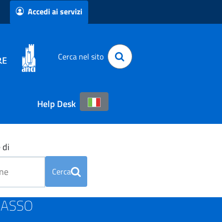
Accedi ai servizi
Cerca nel sito
Help Desk
 di
Cerca
OBASSO