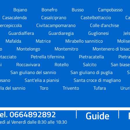
Bojano
Bonefro
Busso
Campobasso
Casacalenda
Casalciprano
Castelbottaccio
Ca
ercepiccola
Civitacampomarano
Colle d'anchise
Guardialfiera
Guardiaregia
Guglionesi
Jel
Mafalda
Matrice
Mirabello sannitico
Molis
io
Montelongo
Montemitro
Montenero di bisa
tacciato
Petrella tifernina
Pietracatella
Pietr
ni
Roccavivara
Rotello
Salcito
San bias
San giuliano del sannio
San giuliano di puglia
S
mosano
Sant'elia a pianisi
Santa croce di magliano
lla del sannio
Toro
Trivento
Tufara
Urur
el. 0664892892
Guide
edì al Venerdì dalle 8:30 alle 18:30