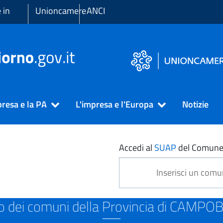
 in
Unioncamere
ANCI
presa e la PA
L'impresa e l'Europa
Notizie
MPOBASSO
Accedi al
SUAP
del Comune
o dei comuni della Provincia di CAMP