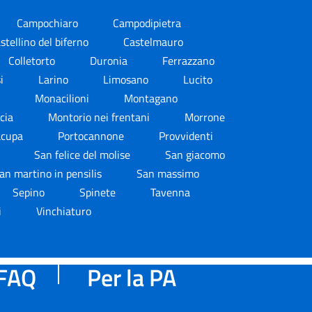
Campochiaro
Campodipietra
stellino del biferno
Castelmauro
Colletorto
Duronia
Ferrazzano
si
Larino
Limosano
Lucito
e
Monacilioni
Montagano
ccia
Montorio nei frentani
Morrone
acupa
Portocannone
Provvidenti
e
San felice del molise
San giacomo
an martino in pensilis
San massimo
Sepino
Spinete
Tavenna
i
Vinchiaturo
FAQ
Per la PA