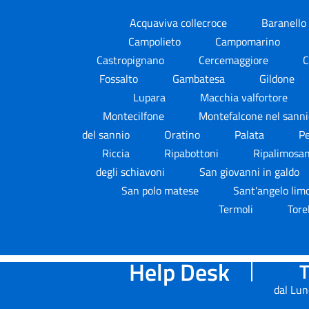
Acquaviva collecroce
Baranello
Campolieto
Campomarino
Castropignano
Cercemaggiore
C
Fossalto
Gambatesa
Gildone
Lupara
Macchia valfortore
Montecilfone
Montefalcone nel sann
del sannio
Oratino
Palata
Pe
Riccia
Ripabottoni
Ripalimosa
degli schiavoni
San giovanni in galdo
San polo matese
Sant'angelo li
Termoli
Tore
Help Desk
T
dal Lun