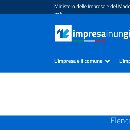
Skip to Main Content
Ministero delle Imprese e del Made
Italy
L'impresa e il comune
L'im
SUAP in Provincia di CA
Elenc